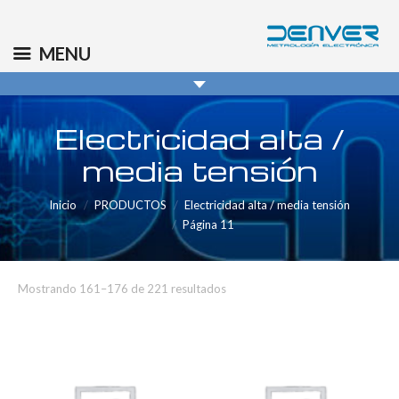
(+34) 91 569 8006
info@denver.es
MENU
Electricidad alta /
media tensión
Inicio
PRODUCTOS
Electricidad alta / media tensión
Página 11
Mostrando 161–176 de 221 resultados