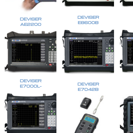
DEVISER
DEVISER
E8600B
AE2200
DEVISER
DEVISER
E7000L-
E7042B