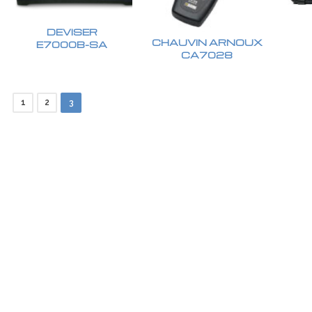
DEVISER
CHAUVIN ARNOUX
E7000B-SA
CA7028
1
2
3