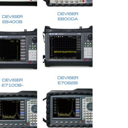
DEVISER
DEVISER
E8000A
E8400B
DEVISER
DEVISER
E7062B
E7100B-