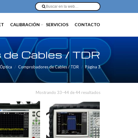
ET
CALIBRACIÓN
SERVICIOS
CONTACTO
 de Cables / TDR
 Óptica
Comprobadores de Cables / TDR
Página 3
Mostrando 33–44 de 44 resultados