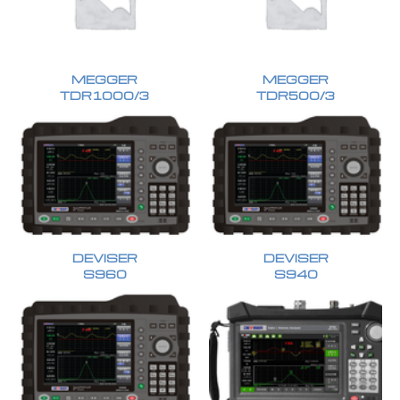
MEGGER
MEGGER
TDR1000/3
TDR500/3
DEVISER
DEVISER
S960
S940