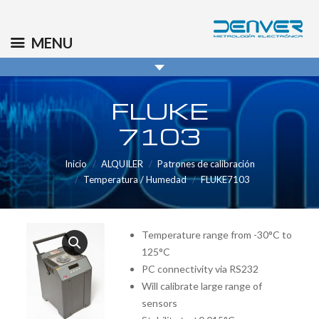
(+34) 91 569 8006
info@denver.es
MENU
FLUKE
7103
Inicio
ALQUILER
Patrones de calibración
Temperatura / Humedad
FLUKE7103
Temperature range from -30°C to
125°C
PC connectivity via RS232
Will calibrate large range of
sensors