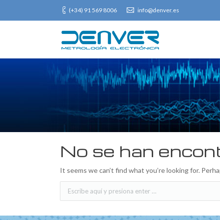
(+34) 91 569 8006
info@denver.es
You are here:
No se han encont
It seems we can’t find what you’re looking for. Perh