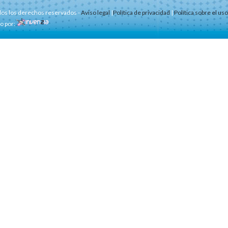
os los derechos reservados -
Aviso legal
|
Política de privacidad
|
Política sobre el us
do por: