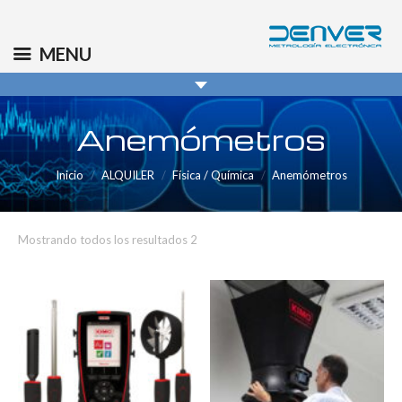
(+34) 91 569 8006
info@denver.es
MENU
Anemómetros
Inicio
ALQUILER
Física / Química
Anemómetros
Mostrando todos los resultados 2