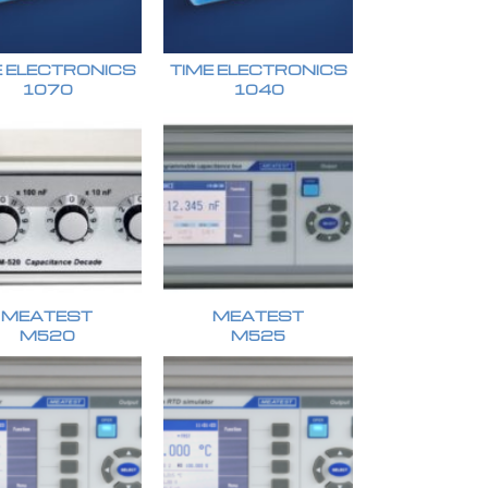
E ELECTRONICS
TIME ELECTRONICS
1070
1040
MEATEST
MEATEST
M520
M525