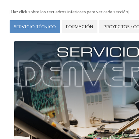
[Haz click sobre los recuadros inferiores para ver cada sección]
SERVICIO TÉCNICO
FORMACIÓN
PROYECTOS / C