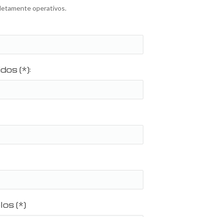
letamente operativos.
dos (*):
os (*)