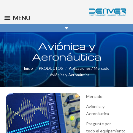
(+34) 91 569 8006
info@denver.es
MENU
Aviónica y
Aeronáutica
Inicio
PRODUCTOS
Aplicaciones / Mercado
Aviónica y Aeronáutica
Mercado:
Aviónica y
Aeronáutica
Pregunte por
todo el equipamiento