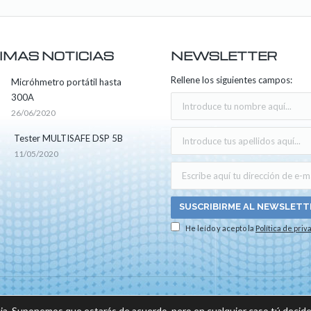
IMAS NOTICIAS
NEWSLETTER
Rellene los siguientes campos:
Micróhmetro portátil hasta
300A
26/06/2020
Tester MULTISAFE DSP 5B
11/05/2020
He leído y acepto la
Política de priv
os los derechos reservados -
Aviso legal
|
Política de privacidad
|
Política sobre el us
ia. Suponemos que estarás de acuerdo, pero en cualquier caso tú decide