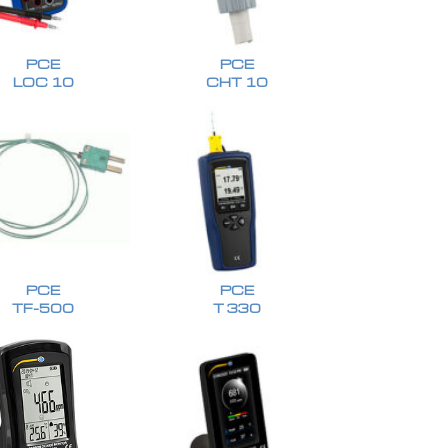
PCE
PCE
LOC 10
CHT 10
PCE
PCE
TF-500
T 330