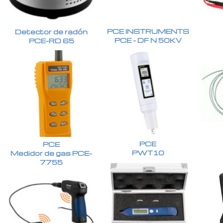
PCE INSTRUMENTS
Detector de radón
PCE – DF N 50KV
PCE-RD 65
PCE
PCE
PWT10
Medidor de gas PCE-
7755