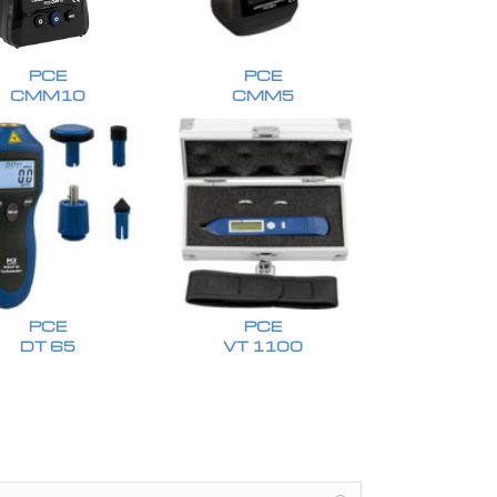
PCE
PCE
CMM10
CMM5
PCE
PCE
DT 65
VT 1100