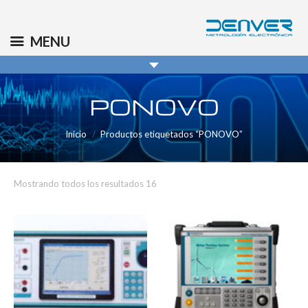
(+34) 91 569 8006
info@denver.es
MENU
PONOVO
Inicio
Productos etiquetados “PONOVO”
Mostrando todos los resultados 16