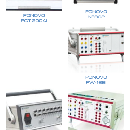
PONOVO
PONOVO
NF802
PCT 200AI
PONOVO
PW466I