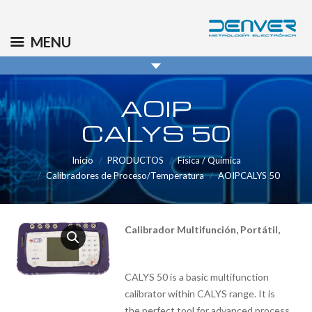
(+34) 91 569 8006
info@denver.es
MENU
AOIP
CALYS 50
Inicio
PRODUCTOS
Física / Química
Calibradores de Proceso/Temperatura
AOIPCALYS 50
Calibrador Multifunción, Portátil,
CALYS 50 is a basic multifunction
calibrator within CALYS range. It is
the perfect tool for advanced process