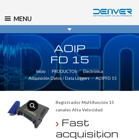
(+34) 91 569 8006
info@denver.es
MENU
AOIP
FD 15
Inicio
PRODUCTOS
Electrónica
Adquisición Datos / Data Loggers
AOIPFD 15
Registrador Multifunción 15
canales Alta Velocidad
Fast
acquisition