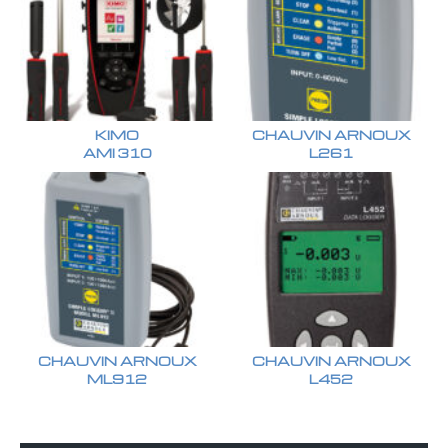
KIMO
CHAUVIN ARNOUX
AMI 310
L261
CHAUVIN ARNOUX
CHAUVIN ARNOUX
ML912
L452