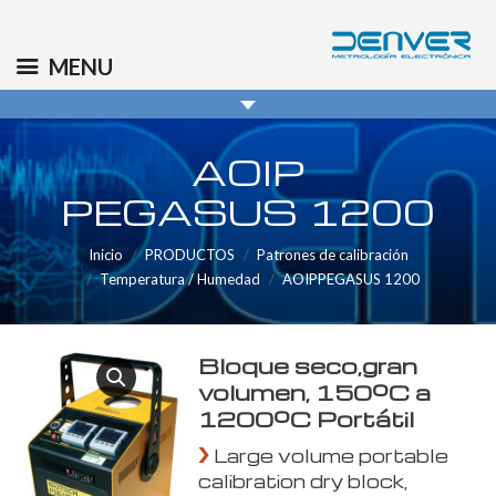
(+34) 91 569 8006
info@denver.es
MENU
AOIP
PEGASUS 1200
Inicio
PRODUCTOS
Patrones de calibración
Temperatura / Humedad
AOIPPEGASUS 1200
Bloque seco,gran
volumen, 150ºC a
1200ºC Portátil
Large volume portable
calibration dry block,