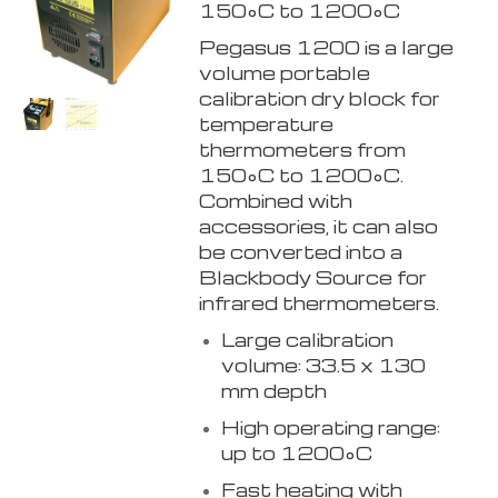
150°C to 1200°C
Pegasus 1200 is a large
volume portable
calibration dry block for
temperature
thermometers from
150°C to 1200°C.
Combined with
accessories, it can also
be converted into a
Blackbody Source for
infrared thermometers.
Large calibration
volume: 33.5 x 130
mm depth
High operating range:
up to 1200°C
Fast heating with