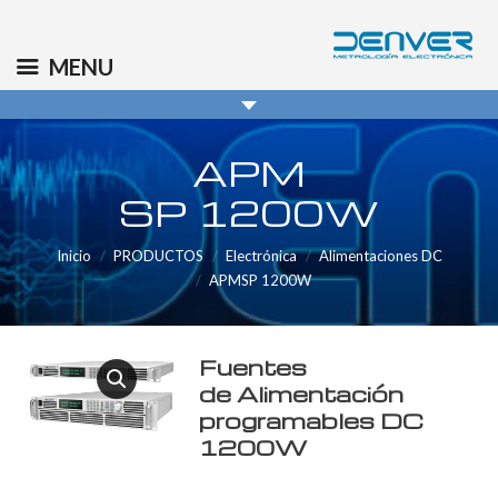
(+34) 91 569 8006
info@denver.es
MENU
APM
SP 1200W
Inicio
PRODUCTOS
Electrónica
Alimentaciones DC
APMSP 1200W
Fuentes
de Alimentación
programables DC
1200W