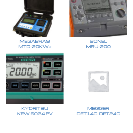
MEGABRAS
SONEL
MTD-20KWe
MRU-200
KYORITSU
MEGGER
KEW 6024 PV
DET14C-DET24C