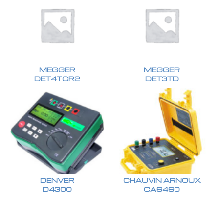
MEGGER
MEGGER
DET4TCR2
DET3TD
DENVER
CHAUVIN ARNOUX
D4300
CA6460