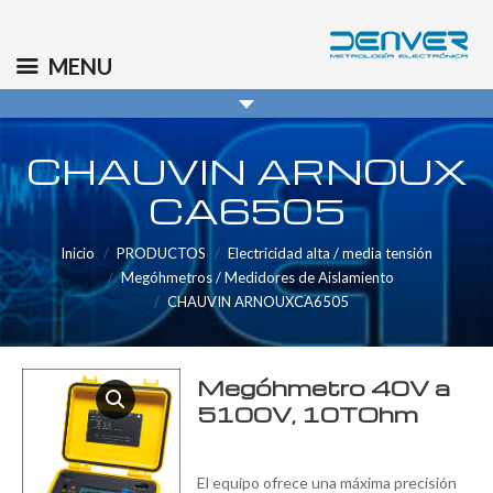
(+34) 91 569 8006
info@denver.es
MENU
CHAUVIN ARNOUX
CA6505
Inicio
PRODUCTOS
Electricidad alta / media tensión
Megóhmetros / Medidores de Aislamiento
CHAUVIN ARNOUXCA6505
Megóhmetro 40V a
5100V, 10TOhm
El equipo ofrece una máxima precisión