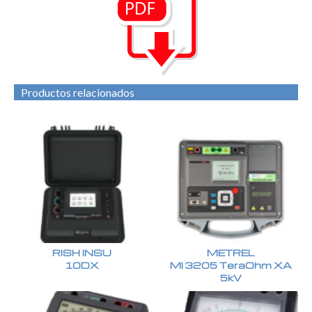
Productos relacionados
RISH INSU
METREL
10DX
MI 3205 TeraOhm XA
5kV