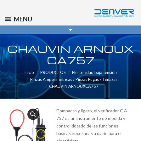
(+34) 91 569 8006
info@denver.es
MENU
CHAUVIN ARNOUX
CA757
Inicio
PRODUCTOS
Electricidad baja tensión
Pinzas Amperimétricas / Pinzas Fugas / Tenazas
CHAUVIN ARNOUXCA757
Compacto y ligero, el verificador C.A
757 es un instrumento de medida y
control dotado de las funciones
básicas necesarias a diario para el
electricista.