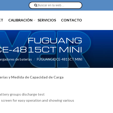
ET
CALIBRACIÓN
SERVICIOS
CONTACTO
FUGUANG
CE-4815CT MINI
argadores de baterias
FUGUANGIDCE-4815CT MINI
erías y Medida de Capacidad de Carga
ttery groups discharge test
 screen for easy operation and showing various