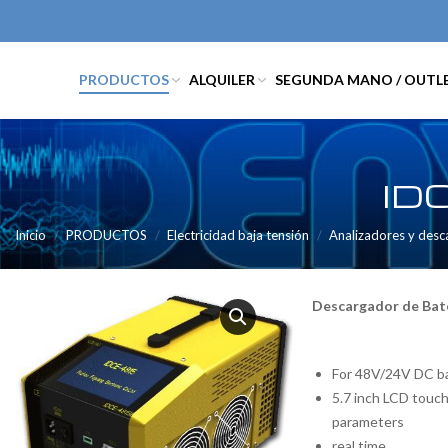
PRODUCTOS
ALQUILER
SEGUNDA MANO / OUTL
ID
Inicio
PRODUCTOS
Electricidad baja tensión
Analizadores y desc
Descargador de Bat
For 48V/24V DC ba
5.7 inch LCD touch
parameters
real time