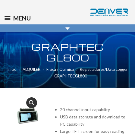
(+34) 91 569 8006
info@denver.es
MENU
GRAPHTEC
GL800
Inicio
ALQUILER
Física / Química
Registradores/Data Logger
GRAPHTECGL800
20 channel input capability
USB data storage and download to
PC capability
Large TFT screen for easy reading