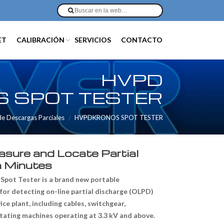
ET
CALIBRACIÓN
SERVICIOS
CONTACTO
HVPD
 SPOT TESTER
e Descargas Parciales
HVPDKRONOS SPOT TESTER
sure and Locate Partial
n Minutes
pot Tester is a brand new portable
 for detecting on-line partial discharge (OLPD)
vice plant, including cables, switchgear,
tating machines operating at 3.3 kV and above.