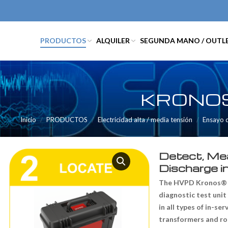
PRODUCTOS
ALQUILER
SEGUNDA MANO / OUTL
KRONOS
Inicio
PRODUCTOS
Electricidad alta / media tensión
Ensayo d
Detect, Mea
Discharge i
The HVPD Kronos® S
diagnostic test unit
in all types of in-ser
transformers and ro