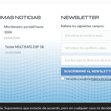
IMAS NOTICIAS
NEWSLETTER
Rellene los siguientes campos:
Micróhmetro portátil hasta
300A
26/06/2020
Tester MULTISAFE DSP 5B
11/05/2020
He leído y acepto la
Política de priv
os los derechos reservados -
Aviso legal
|
Política de privacidad
|
Política sobre el us
ia. Suponemos que estarás de acuerdo, pero en cualquier caso tú decide
do por: