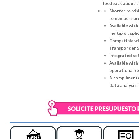
feedback about th
Shorter re-vi
remembers pre
Available with
multiple appli
Compatible wi
Transponder Sy
Integrated sof
Available with
operational r
A complimenta
data analysis f