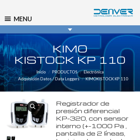
(+34) 91 569 8006
info@denver.es
MENU
KIMO
KISTOCK KP 110
Inicio
PRODUCTOS
Electrónica
Adquisición Datos / Data Loggers
KIMOKISTOCK KP 110
Registrador de
presión diferencial
KP-320, con sensor
interno (+-1000 Pa ,
pantalla de 2 líneas,