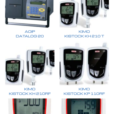
AOIP
KIMO
DATALOG 20
KISTOCK KH 210 T
KIMO
KIMO
KISTOCK KH 210RF
KISTOCK KP 110RF