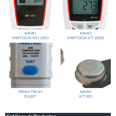
KIMO
KIMO
KISTOCK KH 120
KISTOCK KT 220
PEAKTECH
KIMO
5187
KT 20