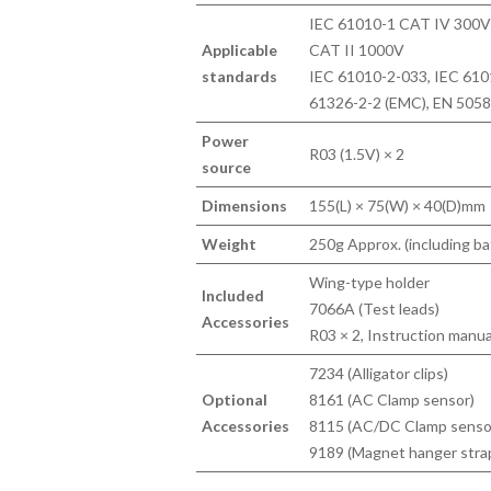
IEC 61010-1 CAT IV 300V 
Applicable
CAT II 1000V
standards
IEC 61010-2-033, IEC 610
61326-2-2 (EMC), EN 5058
Power
R03 (1.5V) × 2
source
Dimensions
155(L) × 75(W) × 40(D)mm
Weight
250g Approx. (including ba
Wing-type holder
Included
7066A (Test leads)
Accessories
R03 × 2, Instruction manua
7234 (Alligator clips)
Optional
8161 (AC Clamp sensor)
Accessories
8115 (AC/DC Clamp senso
9189 (Magnet hanger stra