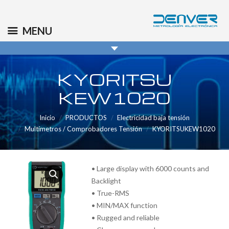
(+34) 91 569 8006
info@denver.es
MENU
KYORITSU
KEW1020
Inicio
PRODUCTOS
Electricidad baja tensión
Multímetros / Comprobadores Tensión
KYORITSUKEW1020
• Large display with 6000 counts and
Backlight
• True-RMS
• MIN/MAX function
• Rugged and reliable