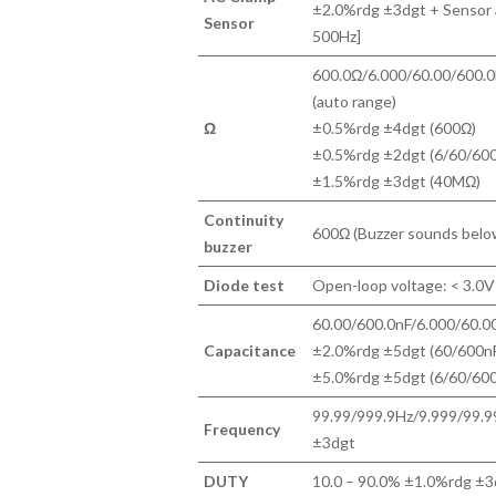
±2.0%rdg ±3dgt + Sensor 
Sensor
500Hz]
600.0Ω/6.000/60.00/600.
(auto range)
Ω
±0.5%rdg ±4dgt (600Ω)
±0.5%rdg ±2dgt (6/60/6
±1.5%rdg ±3dgt (40MΩ)
Continuity
600Ω (Buzzer sounds belo
buzzer
Diode test
Open-loop voltage: < 3.0V
60.00/600.0nF/6.000/60.0
Capacitance
±2.0%rdg ±5dgt (60/600n
±5.0%rdg ±5dgt (6/60/60
99.99/999.9Hz/9.999/99.
Frequency
±3dgt
DUTY
10.0 – 90.0% ±1.0%rdg ±3