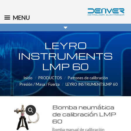
(+34) 91 569 8006
info@denver.es
MENU
LEYRO
INSTRUMENTS
LMP 60
Inicio
PRODUCTOS
Patrones de calibración
Presión / Masa / Fuerza
LEYRO INSTRUMENTSLMP 60
Bomba neumática
de calibración LMP
60
Bomba manual de calibración