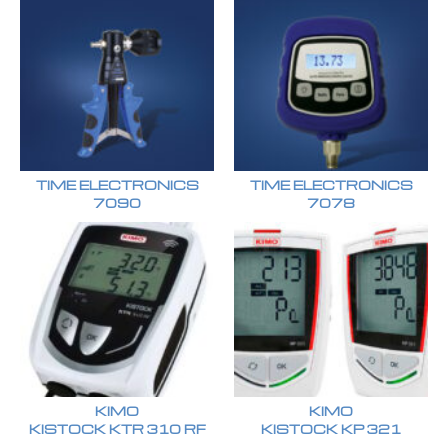
TIME ELECTRONICS
TIME ELECTRONICS
7090
7078
KIMO
KIMO
KISTOCK KTR 310 RF
KISTOCK KP 321