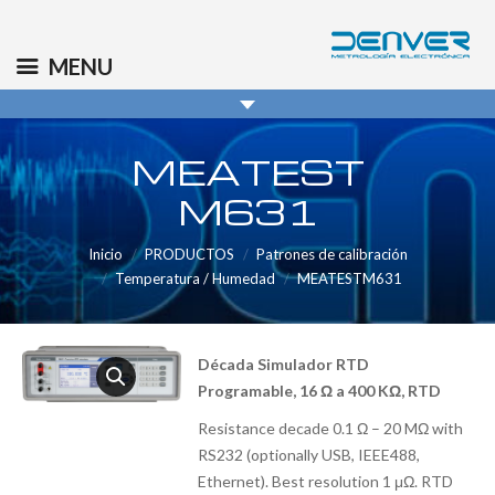
(+34) 91 569 8006
info@denver.es
MENU
MEATEST
M631
Inicio
PRODUCTOS
Patrones de calibración
Temperatura / Humedad
MEATESTM631
Década Simulador RTD
Programable, 16 Ω a 400 KΩ, RTD
Resistance decade 0.1 Ω – 20 MΩ with
RS232 (optionally USB, IEEE488,
Ethernet). Best resolution 1 μΩ. RTD