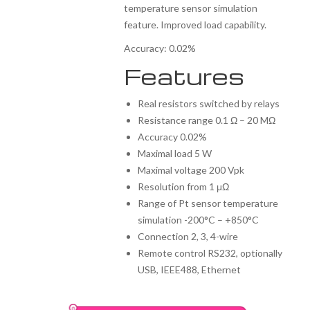
temperature sensor simulation
feature. Improved load capability.
Accuracy: 0.02%
Features
Real resistors switched by relays
Resistance range 0.1 Ω – 20 MΩ
Accuracy 0.02%
Maximal load 5 W
Maximal voltage 200 Vpk
Resolution from 1 μΩ
Range of Pt sensor temperature
simulation -200°C – +850°C
Connection 2, 3, 4-wire
Remote control RS232, optionally
USB, IEEE488, Ethernet