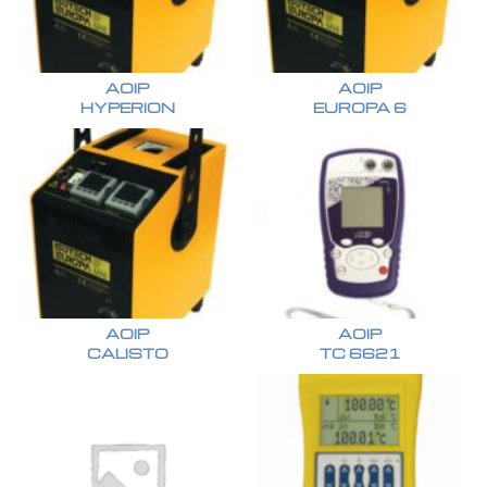
AOIP
AOIP
HYPERION
EUROPA 6
AOIP
AOIP
CALISTO
TC 6621