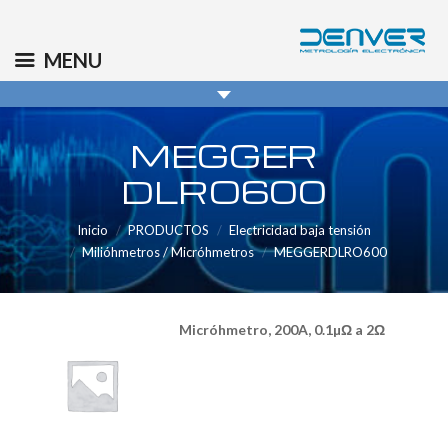
(+34) 91 569 8006
info@denver.es
MENU
MEGGER
DLRO600
Inicio
PRODUCTOS
Electricidad baja tensión
Milióhmetros / Micróhmetros
MEGGERDLRO600
Micróhmetro, 200A, 0.1µΩ a 2Ω