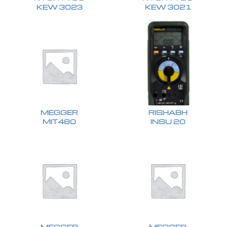
KEW 3023
KEW 3021
MEGGER
RISHABH
MIT480
INSU 20
MEGGER
MEGGER