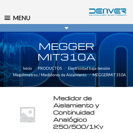
(+34) 91 569 8006
info@denver.es
MENU
MEGGER
MIT310A
Inicio
PRODUCTOS
Electricidad baja tensión
Megóhmetros / Medidores de Aislamiento
MEGGERMIT310A
Medidor de
Aislamiento y
Continuidad
Analógico
250/500/1Kv