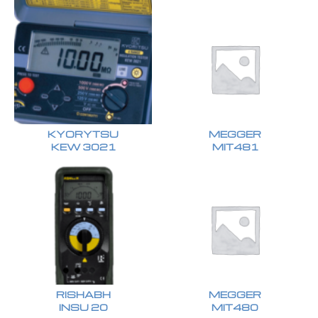
KYORYTSU
MEGGER
KEW 3021
MIT481
RISHABH
MEGGER
INSU 20
MIT480