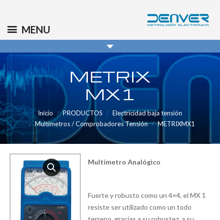
(+34) 91 569 8006
info@denver.es
MENU
METRIX
MX1
Inicio
PRODUCTOS
Electricidad baja tensión
Multímetros / Comprobadores Tensión
METRIXMX1
Multímetro Analógico
Fuerte y robusto como un 4×4, el MX 1
resiste ser utilizado como un todo
terreno, gracias a su robustez, a su