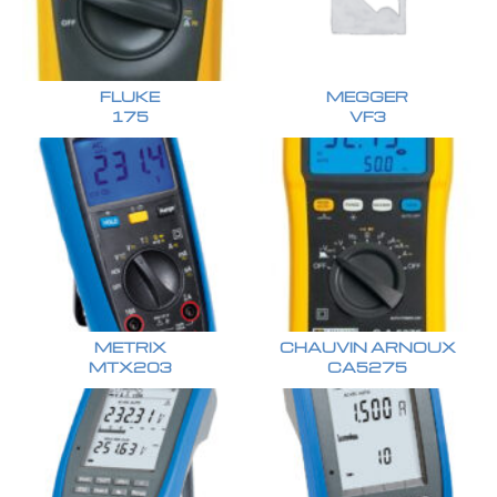
FLUKE
MEGGER
175
VF3
METRIX
CHAUVIN ARNOUX
MTX203
CA5275