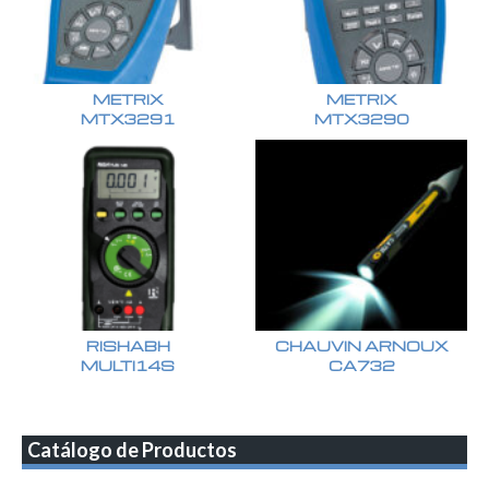
METRIX
METRIX
MTX3291
MTX3290
RISHABH
CHAUVIN ARNOUX
MULTI14S
CA732
Catálogo de Productos