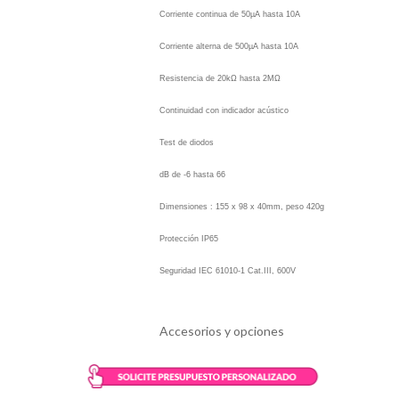
Corriente continua de 50µA hasta 10A
Corriente alterna de 500µA hasta 10A
Resistencia de 20kΩ hasta 2MΩ
Continuidad con indicador acústico
Test de diodos
dB de -6 hasta 66
Dimensiones : 155 x 98 x 40mm, peso 420g
Protección IP65
Seguridad IEC 61010-1 Cat.III, 600V
Accesorios y opciones