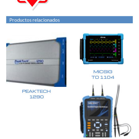
Productos relacionados
MICSIG
TO 1104
PEAKTECH
1290