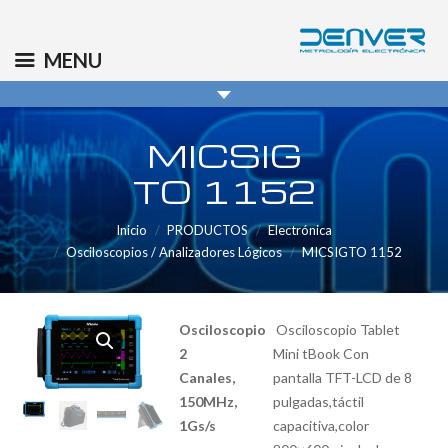
(+34) 91 569 8006
info@denver.es
MENU
MICSIG
TO 1152
Inicio
PRODUCTOS
Electrónica
Osciloscopios / Analizadores Lógicos
MICSIGTO 1152
Osciloscopio
Osciloscopio Tablet
2
Mini tBook Con
Canales,
pantalla TFT-LCD de 8
150MHz,
pulgadas,táctil
1Gs/s
capacitiva,color