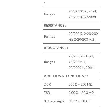
:
200/2000 pF, 20 nF,
Ranges
20/200 µF, 2/20 mF
RESISTANCE :
20/200 Ω, 2/20/200
Ranges
kΩ, 2/20/200 MΩ
INDUCTANCE :
20/200/2000 µH,
Ranges
20/200 mH,
20/2000 H, 20 kH
ADDITIONAL FUNCTIONS :
DCR
200 Ω ~ 200 MΩ
ESR
0.00 Ω ~ 20.0 MΩ
θ phase angle
-180° ~ +180 °