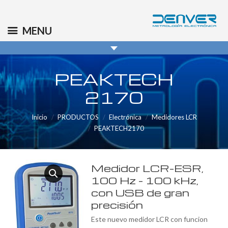
(+34) 91 569 8006
info@denver.es
MENU
PEAKTECH
2170
Inicio
PRODUCTOS
Electrónica
Medidores LCR
PEAKTECH2170
Medidor LCR-ESR,
100 Hz – 100 kHz,
con USB de gran
precisión
Este nuevo medidor LCR con funcion