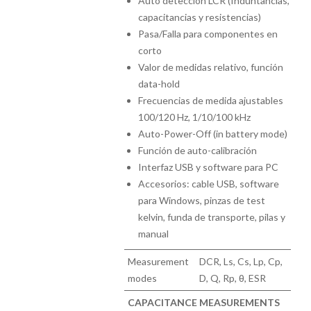
Auto detección LCR (Induntancias,
capacitancias y resistencias)
Pasa/Falla para componentes en
corto
Valor de medidas relativo, función
data-hold
Frecuencias de medida ajustables
100/120 Hz, 1/10/100 kHz
Auto-Power-Off (in battery mode)
Función de auto-calibración
Interfaz USB y software para PC
Accesorios: cable USB, software
para Windows, pinzas de test
kelvin, funda de transporte, pilas y
manual
Measurement
DCR, Ls, Cs, Lp, Cp,
modes
D, Q, Rp, θ, ESR
CAPACITANCE MEASUREMENTS