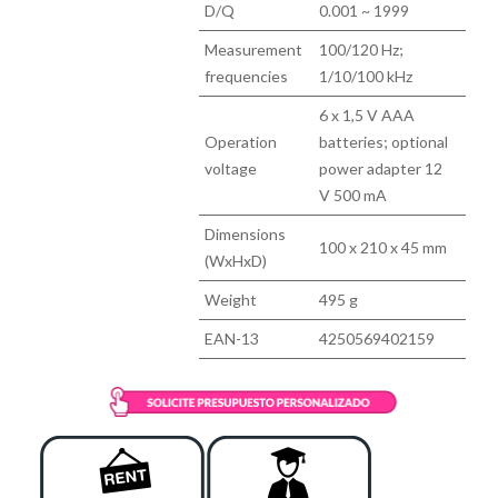
D/Q
0.001 ~ 1999
Measurement
100/120 Hz;
frequencies
1/10/100 kHz
6 x 1,5 V AAA
Operation
batteries; optional
voltage
power adapter 12
V 500 mA
Dimensions
100 x 210 x 45 mm
(WxHxD)
Weight
495 g
EAN-13
4250569402159