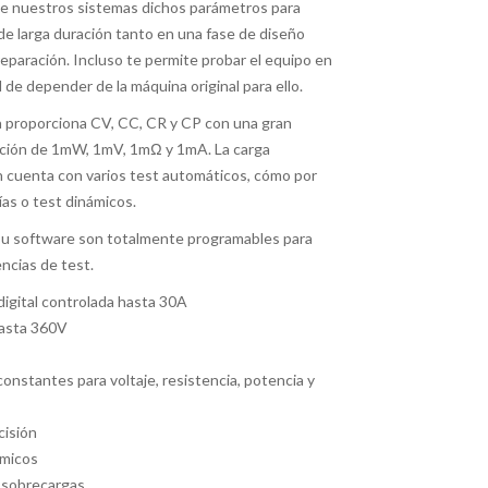
de nuestros sistemas dichos parámetros para
de larga duración tanto en una fase de diseño
eparación. Incluso te permite probar el equipo en
de depender de la máquina original para ello.
a proporciona CV, CC, CR y CP con una gran
lución de 1mW, 1mV, 1mΩ y 1mA. La carga
 cuenta con varios test automáticos, cómo por
ías o test dinámicos.
 su software son totalmente programables para
ncias de test.
digital controlada hasta 30A
hasta 360V
nstantes para voltaje, resistencia, potencia y
cisión
ámicos
a sobrecargas