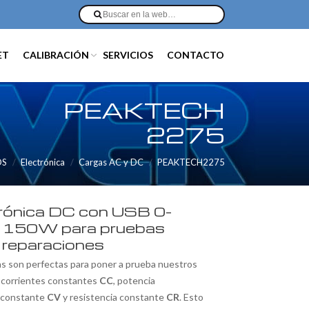
ET
CALIBRACIÓN
SERVICIOS
CONTACTO
PEAKTECH
2275
OS
Electrónica
Cargas AC y DC
PEAKTECH2275
trónica DC con USB 0-
 150W para pruebas
 reparaciones
as son perfectas para poner a prueba nuestros
corrientes constantes
CC
, potencia
 constante
CV
y resistencia constante
CR
. Esto