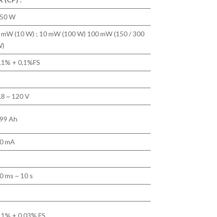
50 W
 mW (10 W) ; 10 mW (100 W) 100 mW (150 / 300
)
,1% + 0,1%FS
.8 ~ 120 V
99 Ah
0 mA
0 ms ~ 10 s
.1% + 0.03% FS