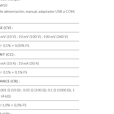
 W10
 de alimentación, manual, adaptador USB a COM,
 (CV) :
 mV (10 V) ; 10 mV (100 V) ; 100 mV (360 V)
/- 0,1% + 0,03% FS
T (CC) :
 mA (10 A) ; 10 mA (30 A)
/- 0,1% + 0,1% FS
NCE (CR) :
,001 Ω (10 Ω) ; 0.01 Ω (100 Ω); 0.1 Ω (1000 Ω); 1
 (4 kΩ)
/-1,0% + 0,3% FS
(CP) :