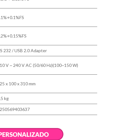
.1%+0.1%FS
.2%+0.15%FS
S 232 / USB 2.0 Adapter
10 V ~ 240 V AC (50/60 Hz)(100~150 W)
25 x 100 x 310 mm
,5 kg
250569403637