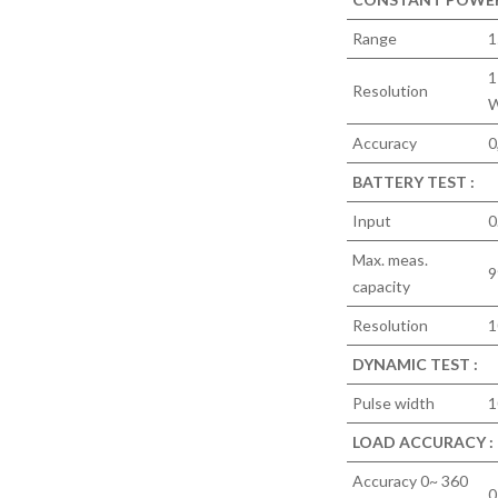
Range
1
1
Resolution
W
Accuracy
0
BATTERY TEST :
Input
0
Max. meas.
9
capacity
Resolution
1
DYNAMIC TEST :
Pulse width
1
LOAD ACCURACY :
Accuracy 0~ 360
0