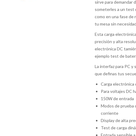
sirve para demandar 
someterles a un test 
como en una fase de r
tu mesa sin necesidad 
Esta carga electrónic
precisión y alta reso
electrónica DC tamién
ejemplo test de bater
La interfaz para PC y
que definas tus secue
Carga electrónica 
Para voltajes DC 
150W de entrada
Modos de prueba co
corriente
Display de alta pre
Test de carga din
Entrada sensible 