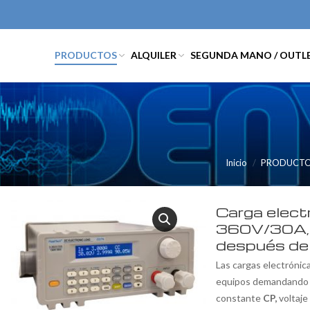
PRODUCTOS
ALQUILER
SEGUNDA MANO / OUTL
Inicio
PRODUCT
Carga elec
360V/30A,
después de
Las cargas electrónic
equipos demandando 
constante
CP,
voltaje