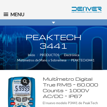
(+34) 91 569 8006
info@denver.es
MENU
PEAKTECH
3441
Inicio
PRODUCTOS
Electrónica
Multímetros de Mano y Sobremesa
PEAKTECH3441
Multímetro Digital
True RMS ~ 60.000
Counts ~ 1000V
AC/DC ~ IP67
El nuevo modelo P3441 de PeakTech