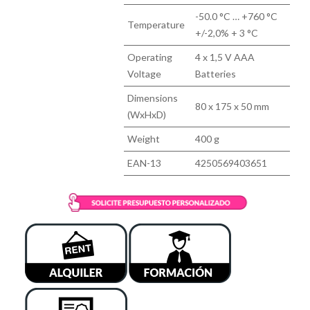
-50.0 °C … +760 °C
Temperature
+/-2,0% + 3 °C
Operating
4 x 1,5 V AAA
Voltage
Batteries
Dimensions
80 x 175 x 50 mm
(WxHxD)
Weight
400 g
EAN-13
4250569403651