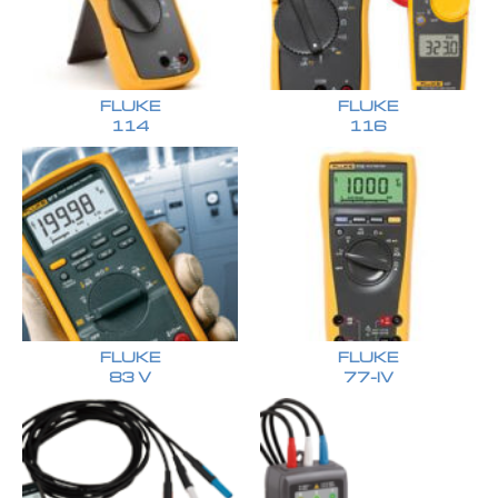
FLUKE
FLUKE
114
116
FLUKE
FLUKE
83 V
77-IV