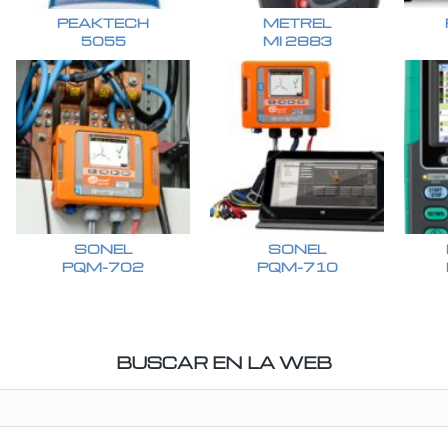
PEAKTECH
METREL
5055
MI 2883
SONEL
SONEL
PQM-702
PQM-710
BUSCAR EN LA WEB