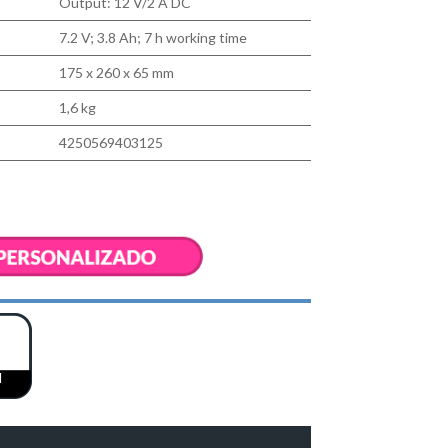
Output: 12 V/2 A DC
7.2 V; 3.8 Ah; 7 h working time
175 x 260 x 65 mm
1,6 kg
4250569403125