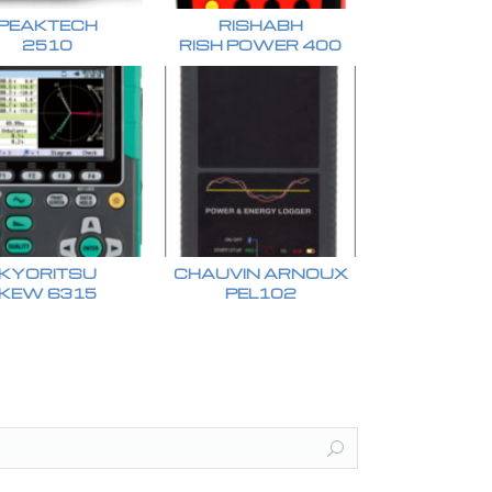
PEAKTECH
RISHABH
2510
RISH POWER 400
KYORITSU
CHAUVIN ARNOUX
KEW 6315
PEL102