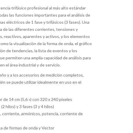
encia trifásico profesional al más alto estándar
odas las funciones importantes para el análisis de
s eléctricos de 1 fase y trifásicos (3 fases). Una
a de las diferentes corrientes, tensiones y
, reactivos, aparentes y activos, y los elementos
mo la visualización de la forma de onda, el gráfico
ción de tendencias, la lista de eventos y los
que permiten una amplia capacidad de análisis para
n el área industrial y de servicio.
seño y a los accesorios de medición completos,
ién se puede utilizar idealmente en uso en el
r de 14 cm (5,6 «) con 320 x 240 píxeles
2 hilos) y 3 fases (3 y 4 hilos)
, corriente, armónicos, potencia, corriente de
ica de formas de onda y Vector