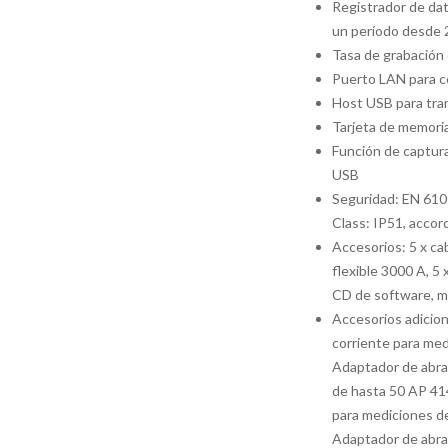
Registrador de dat
un período desde 2
Tasa de grabación
Puerto LAN para co
Host USB para tra
Tarjeta de memoria
Función de captura
USB
Seguridad: EN 610
Class: IP51, acco
Accesorios: 5 x ca
flexible 3000 A, 5 
CD de software, m
Accesorios adicio
corriente para med
Adaptador de abra
de hasta 50 AP 41
para mediciones d
Adaptador de abra