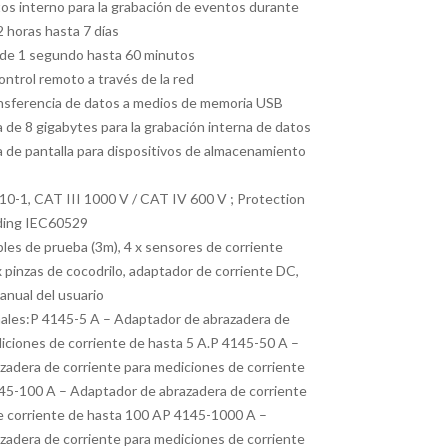
os interno para la grabación de eventos durante
 horas hasta 7 días
 de 1 segundo hasta 60 minutos
ntrol remoto a través de la red
nsferencia de datos a medios de memoria USB
 de 8 gigabytes para la grabación interna de datos
 de pantalla para dispositivos de almacenamiento
10-1, CAT III 1000 V / CAT IV 600 V ; Protection
rding IEC60529
bles de prueba (3m), 4 x sensores de corriente
x pinzas de cocodrilo, adaptador de corriente DC,
anual del usuario
nales:P 4145-5 A – Adaptador de abrazadera de
iciones de corriente de hasta 5 A.P 4145-50 A –
zadera de corriente para mediciones de corriente
45-100 A – Adaptador de abrazadera de corriente
e corriente de hasta 100 AP 4145-1000 A –
zadera de corriente para mediciones de corriente