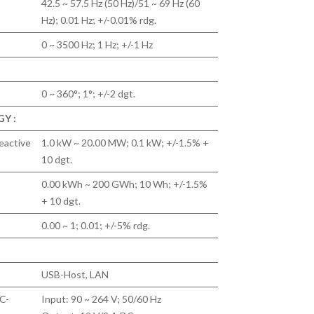
42.5 ~ 57.5 Hz (50 Hz)/51 ~ 69 Hz (60
Hz); 0.01 Hz; +/-0.01% rdg.
0 ~ 3500 Hz; 1 Hz; +/-1 Hz
0 ~ 360°; 1°; +/-2 dgt.
Y :
eactive
1.0 kW ~ 20.00 MW; 0.1 kW; +/-1.5% +
10 dgt.
0.00 kWh ~ 200 GWh; 10 Wh; +/-1.5%
+ 10 dgt.
0.00 ~ 1; 0.01; +/-5% rdg.
USB-Host, LAN
C-
Input: 90 ~ 264 V; 50/60 Hz