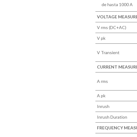
de hasta 1000 A
VOLTAGE MEASURE
V rms (DC+AC)
V pk
V Transient
CURRENT MEASUR
A rms
A pk
Inrush
Inrush Duration
FREQUENCY MEAS