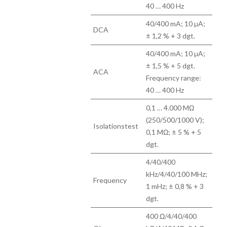
40 … 400 Hz
40/400 mA; 10 µA;
DCA
± 1,2 % + 3 dgt.
40/400 mA; 10 µA;
± 1,5 % + 5 dgt.
ACA
Frequency range:
40 … 400 Hz
0,1 … 4.000 MΩ
(250/500/1000 V);
Isolationstest
0,1 MΩ; ± 5 % + 5
dgt.
4/40/400
kHz/4/40/100 MHz;
Frequency
1 mHz; ± 0,8 % + 3
dgt.
400 Ω/4/40/400