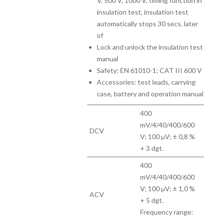
V, 500 V, 1000 V, timing function in
insulation test, insulation test
automatically stops 30 secs. later
of
Lock and unlock the insulation test
manual
Safety: EN 61010-1; CAT III 600 V
Accessories: test leads, carrying
case, battery and operation manual
400
mV/4/40/400/600
DCV
V; 100 µV; ± 0,8 %
+ 3 dgt.
400
mV/4/40/400/600
V; 100 µV; ± 1,0 %
ACV
+ 5 dgt.
Frequency range: