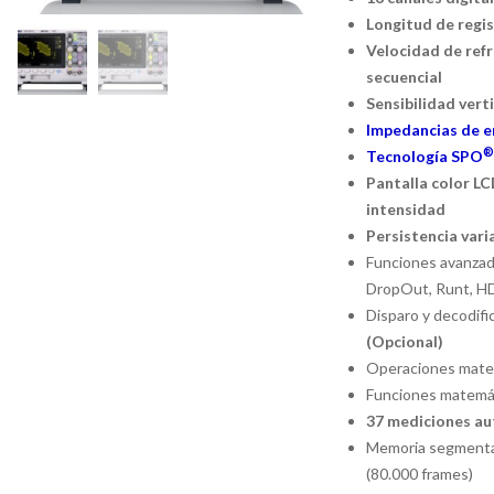
Longitud de regi
Velocidad de refr
secuencial
Sensibilidad verti
Impedancias de e
®
Tecnología SPO
Pantalla color LC
intensidad
Persistencia vari
Funciones avanzada
DropOut, Runt, H
Disparo y decodif
(Opcional)
Operaciones matemá
Funciones matemáti
37 mediciones au
Memoria segmentad
(80.000 frames)