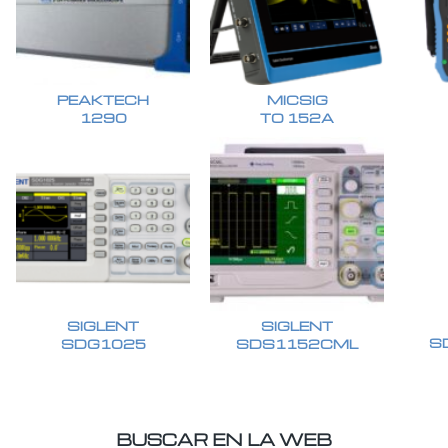
PEAKTECH
MICSIG
1290
TO 152A
SIGLENT
SIGLENT
S
SDG1025
SDS1152CML
BUSCAR EN LA WEB