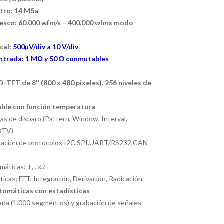
stro: 14 MSa
esco:
60.000 wfm/s – 400.000 wfms modo
cal:
500
µV/div a 10 V/div
ntrada:
1 MΩ y 50 Ω conmutables
D-TFT de 8″ (800 x 480 pixeles), 256 niveles de
able con función temperatura
s de disparo (Pattern, Window, Interval,
DTV)
icación de protocolos I2C,SPI,UART/RS232,CAN
ticas: +,-, x,/
cas; FFT, Integración, Derivación, Radicación
tomáticas con estadísticas
a (1.000 segmentos) y grabación de señales