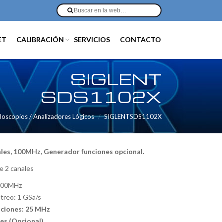
ET
CALIBRACIÓN
SERVICIOS
CONTACTO
SIGLENT
SDS1102X
loscopios / Analizadores Lógicos
SIGLENTSDS1102X
ales, 100MHz, Generador funciones opcional.
e 2 canales
 100MHz
treo: 1 GSa/s
ciones: 25 MHz
les (Opcional)