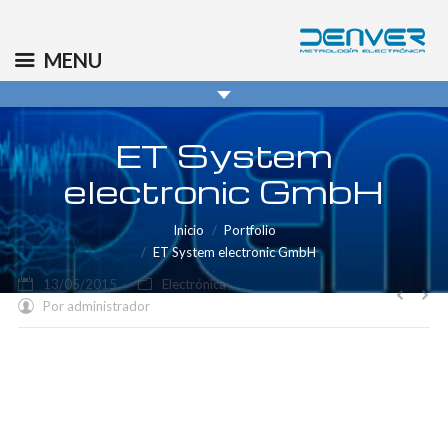
(+34) 91 569 8006
info@denver.es
MENU
ET System
electronic GmbH
You are here:
Inicio
Portfolio
ET System electronic GmbH
13/05/2015
Electrónica
Por
administrador