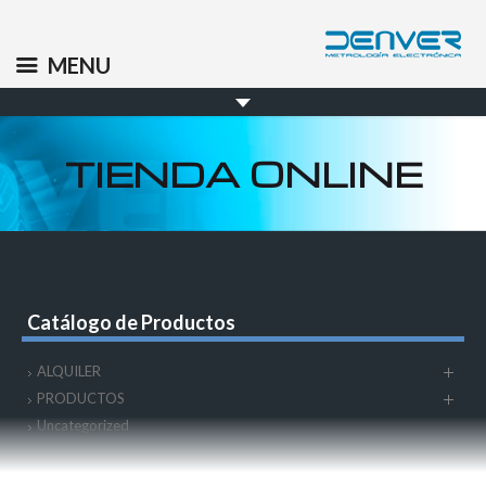
(+34) 91 569 8006
info@denver.es
MENU
TIENDA ONLINE
Catálogo de Productos
ALQUILER
PRODUCTOS
Uncategorized