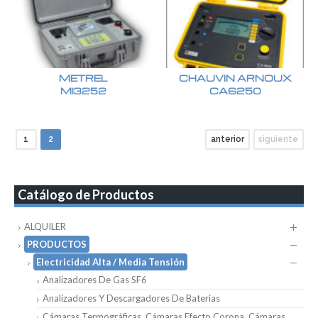
METREL
CHAUVIN ARNOUX
MI3252
CA6250
1
2
anterior
siguiente
Catálogo de Productos
ALQUILER
PRODUCTOS
Electricidad Alta / Media Tensión
Analizadores De Gas SF6
Analizadores Y Descargadores De Baterias
Cámaras Termográficas, Cámaras Efecto Corona, Cámaras