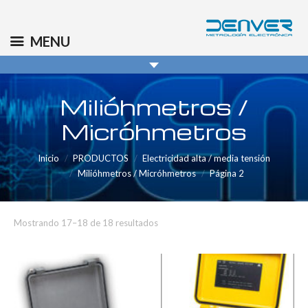
(+34) 91 569 8006
info@denver.es
MENU
Milióhmetros /
Micróhmetros
Inicio
PRODUCTOS
Electricidad alta / media tensión
Milióhmetros / Micróhmetros
Página 2
Mostrando 17–18 de 18 resultados