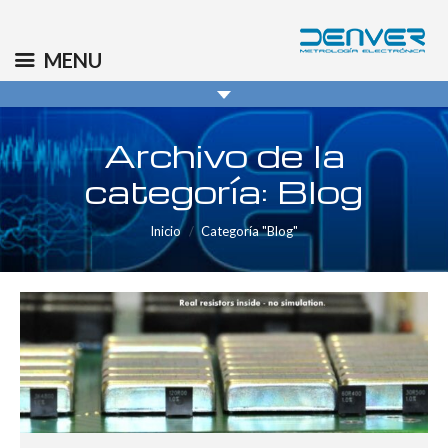
(+34) 91 569 8006
info@denver.es
MENU
Archivo de la
categoría:
Blog
You are here:
Inicio
Categoría "Blog"