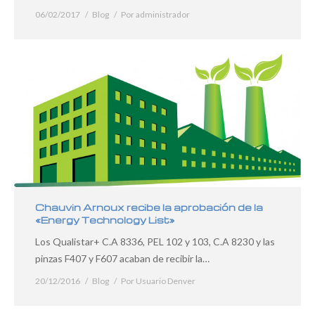
06/02/2017
Blog
Por
administrador
Chauvin Arnoux recibe la aprobación de la
«Energy Technology List»
Los Qualistar+ C.A 8336, PEL 102 y 103, C.A 8230 y las
pinzas F407 y F607 acaban de recibir la…
20/12/2016
Blog
Por
Usuario Denver