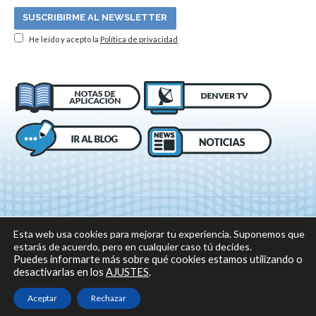
He leído y acepto la
Política de privacidad
Esta web usa cookies para mejorar tu experiencia. Suponemos que
estarás de acuerdo, pero en cualquier caso tú decides.
Puedes informarte más sobre qué cookies estamos utilizando o
desactivarlas en los
AJUSTES
.
© 2018 DENVER, Todos los derechos reservados -
Aviso legal
|
Política de
privacidad
|
Política sobre el uso de cookies
Aceptar
Rechazar
Sitio web desarrollado por: