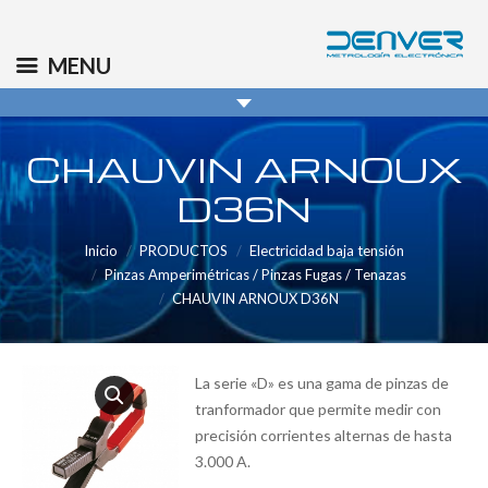
(+34) 91 569 8006
info@denver.es
MENU
CHAUVIN ARNOUX
D36N
Inicio
PRODUCTOS
Electricidad baja tensión
Pinzas Amperimétricas / Pinzas Fugas / Tenazas
CHAUVIN ARNOUX D36N
La serie «D» es una gama de pinzas de
tranformador que permite medir con
precisión corrientes alternas de hasta
3.000 A.