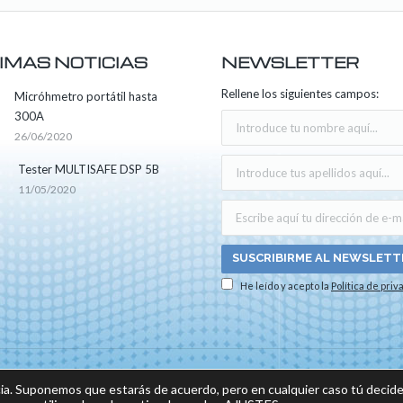
IMAS NOTICIAS
NEWSLETTER
Rellene los siguientes campos:
Micróhmetro portátil hasta
300A
26/06/2020
Tester MULTISAFE DSP 5B
11/05/2020
He leído y acepto la
Política de priv
os los derechos reservados -
Aviso legal
|
Política de privacidad
|
Política sobre el us
ia. Suponemos que estarás de acuerdo, pero en cualquier caso tú decide
do por: