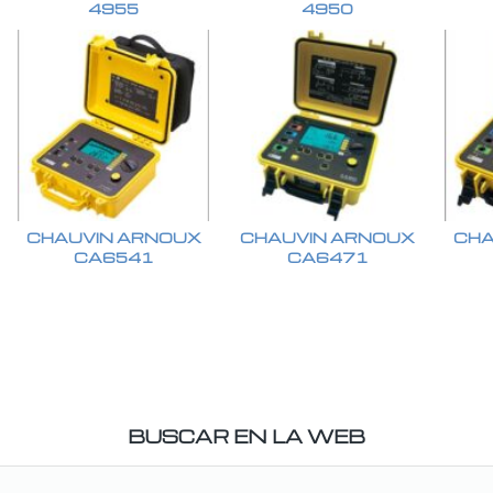
4955
4950
CHAUVIN ARNOUX
CHAUVIN ARNOUX
CHA
CA6541
CA6471
BUSCAR EN LA WEB