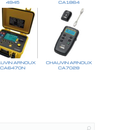
4945
CA1864
UVIN ARNOUX
CHAUVIN ARNOUX
CA6470N
CA7028