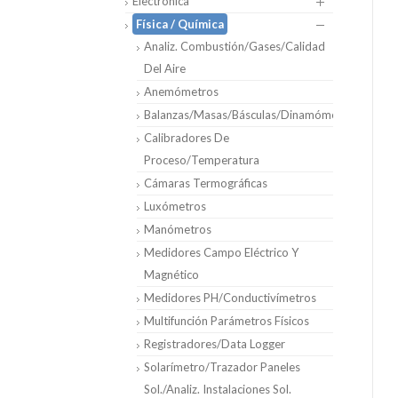
Electrónica
Física / Química
Analiz. Combustión/Gases/Calidad
Del Aire
Anemómetros
Balanzas/Masas/Básculas/Dinamómetros
Calibradores De
Proceso/Temperatura
Cámaras Termográficas
Luxómetros
Manómetros
Medidores Campo Eléctrico Y
Magnético
Medidores PH/Conductivímetros
Multifunción Parámetros Físicos
Registradores/Data Logger
Solarímetro/Trazador Paneles
Sol./Analiz. Instalaciones Sol.