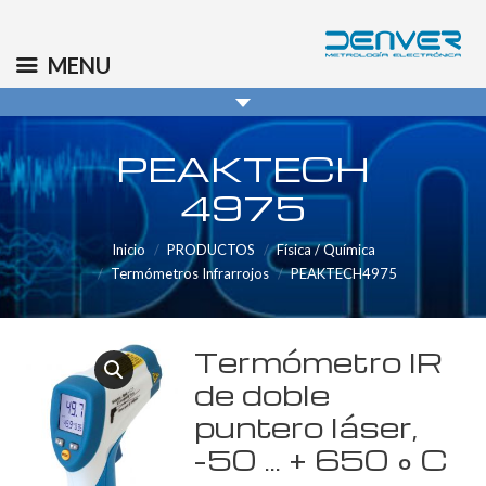
(+34) 91 569 8006
info@denver.es
MENU
PEAKTECH
4975
Inicio
PRODUCTOS
Física / Química
Termómetros Infrarrojos
PEAKTECH4975
Termómetro IR
de doble
puntero láser,
-50 … + 650 ° C