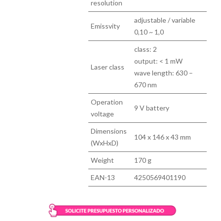
resolution
adjustable / variable
Emissvity
0,10 ~ 1,0
class: 2
output: < 1 mW
Laser class
wave length: 630 –
670 nm
Operation
9 V battery
voltage
Dimensions
104 x 146 x 43 mm
(WxHxD)
Weight
170 g
EAN-13
4250569401190