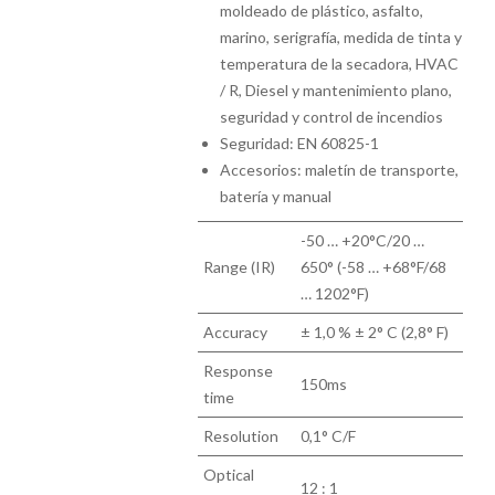
moldeado de plástico, asfalto,
marino, serigrafía, medida de tinta y
temperatura de la secadora, HVAC
/ R, Diesel y mantenimiento plano,
seguridad y control de incendios
Seguridad: EN 60825-1
Accesorios: maletín de transporte,
batería y manual
-50 … +20°C/20 …
Range (IR)
650° (-58 … +68°F/68
… 1202°F)
Accuracy
± 1,0 % ± 2° C (2,8° F)
Response
150ms
time
Resolution
0,1° C/F
Optical
12 : 1