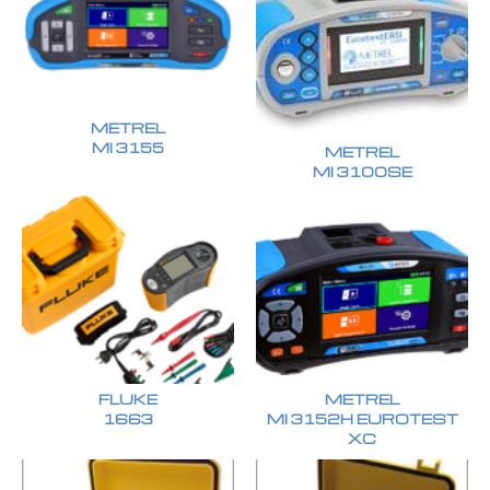
METREL
MI 3155
METREL
MI 3100SE
FLUKE
METREL
1663
MI 3152H EUROTEST
XC