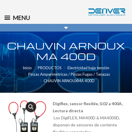
(+34) 91 569 8006
info@denver.es
MENU
CHAUVIN ARNOUX
MA 400D
Inicio
PRODUCTOS
Electricidad baja tensión
Pinzas Amperimétricas / Pinzas Fugas / Tenazas
CHAUVIN ARNOUXMA 400D
Digiflex, sensor flexible, 0.02 a 400A,
Lectura directa
Los DigiFLEX, MA400D & MA4000D,
disponen de sensores de corriente
flexibles conectados