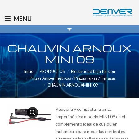
(+34) 91 569 8006
info@denver.es
MENU
CHAUVIN ARNOUX
MINI 09
Inicio
PRODUCTOS
Electricidad baja tensión
Pinzas Amperimétricas / Pinzas Fugas / Tenazas
CHAUVIN ARNOUXMINI 09
Pequeña y compacta, la pinza
amperimétrica modelo MINI 09 es el
complemento ideal de cualquier
multímetro para medir las corrientes
alternas en las aplicaciones del sector