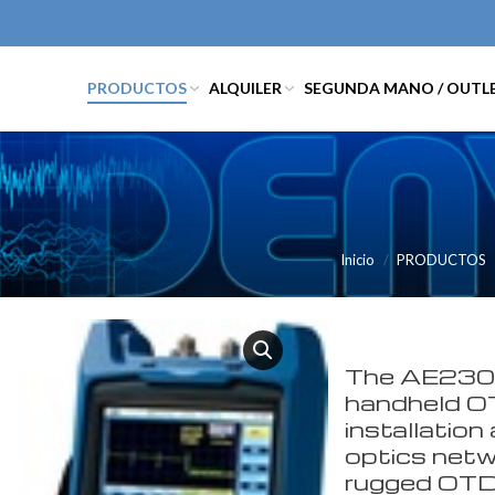
PRODUCTOS
ALQUILER
SEGUNDA MANO / OUTL
Inicio
PRODUCTOS
The AE2300 
handheld O
installation
optics netw
rugged OTDR