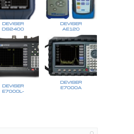
DEVISER
DEVISER
DS2400
AE120
DEVISER
DEVISER
E7000A
E7000L-