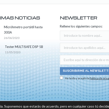
IMAS NOTICIAS
NEWSLETTER
Rellene los siguientes campos:
Micróhmetro portátil hasta
300A
26/06/2020
Tester MULTISAFE DSP 5B
11/05/2020
He leído y acepto la
Política de priv
os los derechos reservados -
Aviso legal
|
Política de privacidad
|
Política sobre el us
ia. Suponemos que estarás de acuerdo, pero en cualquier caso tú decide
do por: