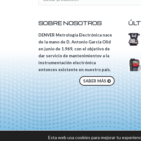
SOBRE NOSOTROS
ÚLT
DENVER Metrología Electrónica nace
de la mano de D. Antonio García Olid
en junio de 1.969, con el objetivo de
dar servicio de mantenimientov a la
instrumentación electrónica
entonces existente en nuestro país.
SABER MÁS
© 2018 DENVER, Tod
Esta web usa cookies para mejorar tu experienc
Sitio web desarrolla