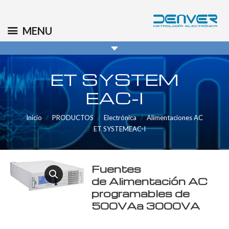
(+34) 91 569 8006
info@denver.es
MENU
ET SYSTEM
EAC-I
Inicio
PRODUCTOS
Electrónica
Alimentaciones AC
ET SYSTEMEAC-I
Fuentes
de Alimentación AC
programables de
500VAa 3000VA