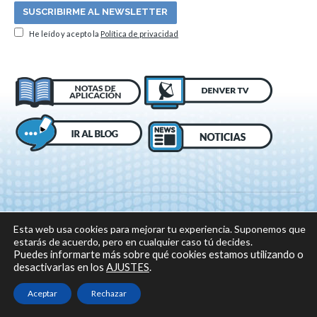
He leído y acepto la
Política de privacidad
Esta web usa cookies para mejorar tu experiencia. Suponemos que
estarás de acuerdo, pero en cualquier caso tú decides.
Puedes informarte más sobre qué cookies estamos utilizando o
desactivarlas en los
AJUSTES
.
© 2018 DENVER, Todos los derechos reservados -
Aviso legal
|
Política de
privacidad
|
Política sobre el uso de cookies
Aceptar
Rechazar
Sitio web desarrollado por: